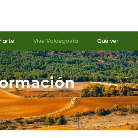
y arte
Vive Valdegovía
Qué ver
formación