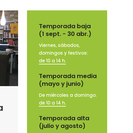
Temporada baja
(1 sept. - 30 abr.)
Viernes, sábados,
domingos y festivos:
de 10 a 14 h.
Temporada media
(mayo y junio)
De miércoles a domingo:
de 10 a 14 h.
a
Temporada alta
(julio y agosto)