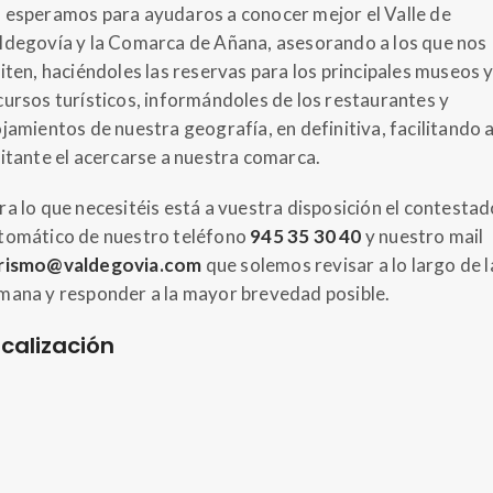
 esperamos para ayudaros a conocer mejor el Valle de
ldegovía y la Comarca de Añana, asesorando a los que nos
siten, haciéndoles las reservas para los principales museos 
cursos turísticos, informándoles de los restaurantes y
ojamientos de nuestra geografía, en definitiva, facilitando a
sitante el acercarse a nuestra comarca.
ra lo que necesitéis está a vuestra disposición el contestad
tomático de nuestro teléfono
945 35 30 40
y nuestro mail
rismo@valdegovia.com
que solemos revisar a lo largo de l
mana y responder a la mayor brevedad posible.
calización