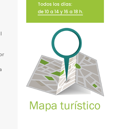
Todos los días:
de 10 a 14 y 16 a 18 h.
y
l
or
a